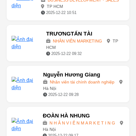
Pham Quang
BUSiNESS DEVELOPMENT · SALES
TP HCM
2025-12-22 10:51
TRƯƠNGTẤN TÀI
NHÂN VIÊN MARKETING
TP
HCM
2025-12-22 09:32
Nguyễn Hương Giang
Nhân viên tài chính doanh nghiệp
Hà Nội
2025-12-22 09:28
ĐOÀN HÀ NHUNG
N H Â N V I Ê N M A R K E T I N G