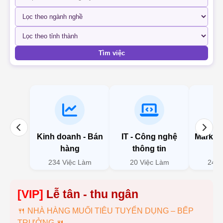
Tìm việc
Kinh doanh - Bán
IT - Công nghệ
Marketi
hàng
thông tin
234 Việc Làm
20 Việc Làm
246 
[VIP]
NHÀ HÀNG MUỐI TIÊU
TUYỂN DỤNG – BẾP TRƯỞNG