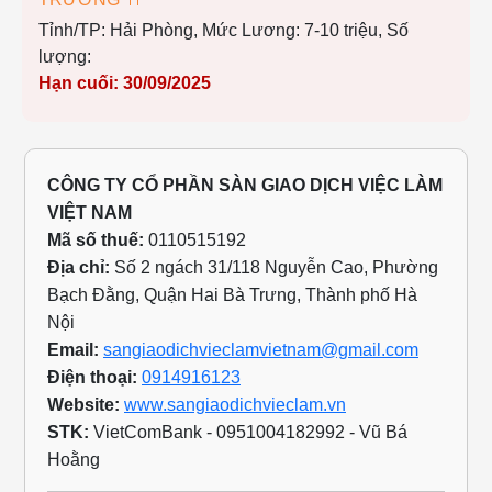
🍴 NHÀ HÀNG MUỐI TIÊU TUYỂN DỤNG – BẾP
TRƯỞNG 🍴
Tỉnh/TP: Hải Phòng,
Mức Lương: cạnh tranh,
Số
lượng: 1
Hạn cuối: 30/09/2025
CÔNG TY CỔ PHẦN SÀN GIAO DỊCH VIỆC LÀM
VIỆT NAM
Mã số thuế:
0110515192
Địa chỉ:
Số 2 ngách 31/118 Nguyễn Cao, Phường
Bạch Đằng, Quận Hai Bà Trưng, Thành phố Hà
Nội
Email:
sangiaodichvieclamvietnam@gmail.com
Điện thoại:
0914916123
Website:
www.sangiaodichvieclam.vn
STK:
VietComBank - 0951004182992 - Vũ Bá
Hoằng