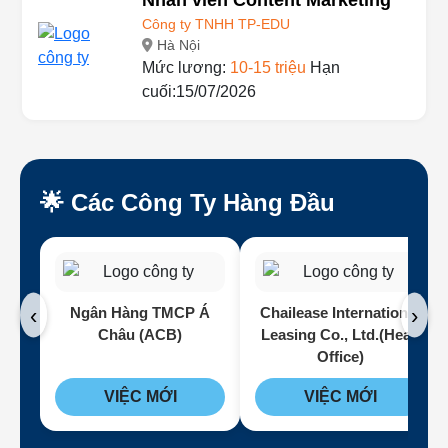
Nhân viên Content Marketing
Công ty TNHH TP-EDU
Hà Nội
Mức lương:
10-15 triệu
Hạn
cuối:15/07/2026
🌟 Các Công Ty Hàng Đầu
‹
›
Ngân Hàng TMCP Á
Chailease International
Châu (ACB)
Leasing Co., Ltd.(Head
Office)
VIỆC MỚI
VIỆC MỚI