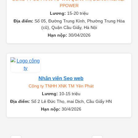
Telesale/ Kinh doanh
CÔNG TY CỔ PHẦN TƯ VẤN QUẢN TRỊ DOANH NGHIỆP
PPOWER
Lương:
15-20 triệu
Địa điểm:
Số 05, Đường Trung Kính, Phường Trung Hòa
(cũ), Quận Cầu Giấy, Hà Nội
Hạn nộp:
30/04/2026
Nhân viên Seo web
Công ty TNHH XNK TM Yên Phát
Lương:
10-15 triệu
Địa điểm:
Số 2 Lê Đức Thọ, mai Dịch, Cầu Giấy HN
Hạn nộp:
30/4/2026