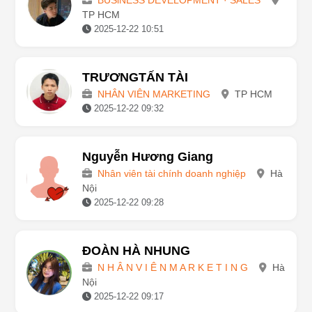
Pham Quang
BUSiNESS DEVELOPMENT · SALES
TP HCM
2025-12-22 10:51
TRƯƠNGTẤN TÀI
NHÂN VIÊN MARKETING
TP HCM
2025-12-22 09:32
Nguyễn Hương Giang
Nhân viên tài chính doanh nghiệp
Hà
Nội
2025-12-22 09:28
ĐOÀN HÀ NHUNG
N H Â N V I Ê N M A R K E T I N G
Hà
Nội