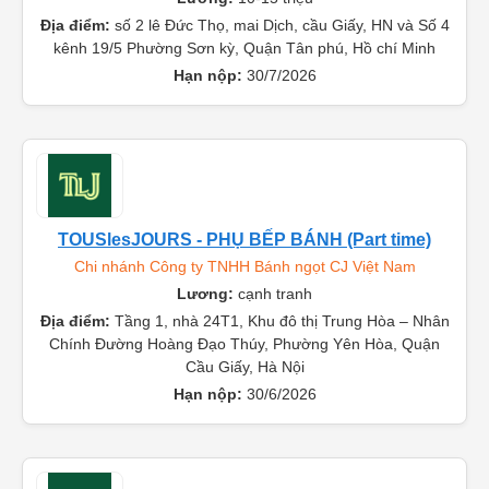
Công ty TNHH XNK TM Yên Phát
Lương:
10-15 triệu
Địa điểm:
số 2 lê Đức Thọ, mai Dịch, cầu Giấy, HN và Số 4
kênh 19/5 Phường Sơn kỳ, Quận Tân phú, Hồ chí Minh
Hạn nộp:
30/7/2026
TOUSlesJOURS - PHỤ BẾP BÁNH (Part time)
Chi nhánh Công ty TNHH Bánh ngọt CJ Việt Nam
Lương:
cạnh tranh
Địa điểm:
Tầng 1, nhà 24T1, Khu đô thị Trung Hòa – Nhân
Chính Đường Hoàng Đạo Thúy, Phường Yên Hòa, Quận
Cầu Giấy, Hà Nội
Hạn nộp:
30/6/2026