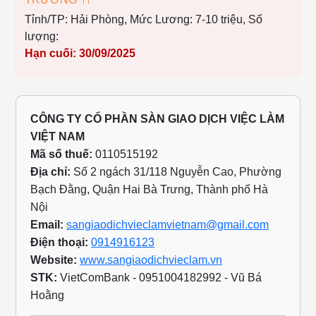
🍴 NHÀ HÀNG MUỐI TIÊU TUYỂN DỤNG – BẾP
TRƯỞNG 🍴
Tỉnh/TP: Hải Phòng,
Mức Lương: cạnh tranh,
Số
lượng: 1
Hạn cuối: 30/09/2025
CÔNG TY CỔ PHẦN SÀN GIAO DỊCH VIỆC LÀM
VIỆT NAM
Mã số thuế:
0110515192
Địa chỉ:
Số 2 ngách 31/118 Nguyễn Cao, Phường
Bạch Đằng, Quận Hai Bà Trưng, Thành phố Hà
Nội
Email:
sangiaodichvieclamvietnam@gmail.com
Điện thoại:
0914916123
Website:
www.sangiaodichvieclam.vn
STK:
VietComBank - 0951004182992 - Vũ Bá
Hoằng