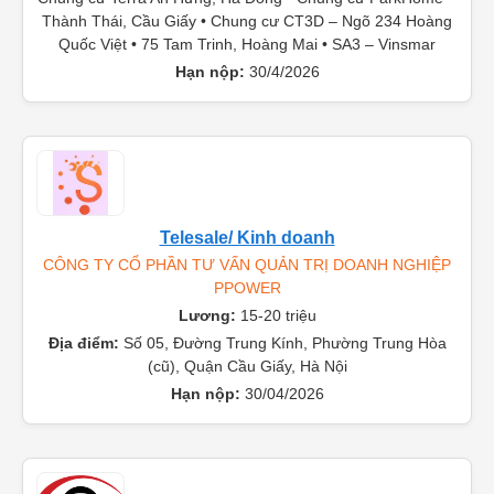
Thọ, Mỹ Đình • Chung cư Ecolife – Nguyễn Văn Huyên •
Chung cư Terra An Hưng, Hà Đông • Chung cư ParkHome –
Thành Thái, Cầu Giấy • Chung cư CT3D – Ngõ 234 Hoàng
Quốc Việt • 75 Tam Trinh, Hoàng Mai • SA3 – Vinsmar
Hạn nộp:
30/4/2026
Telesale/ Kinh doanh
CÔNG TY CỔ PHẦN TƯ VẤN QUẢN TRỊ DOANH NGHIỆP
PPOWER
Lương:
15-20 triệu
Địa điểm:
Số 05, Đường Trung Kính, Phường Trung Hòa
(cũ), Quận Cầu Giấy, Hà Nội
Hạn nộp:
30/04/2026