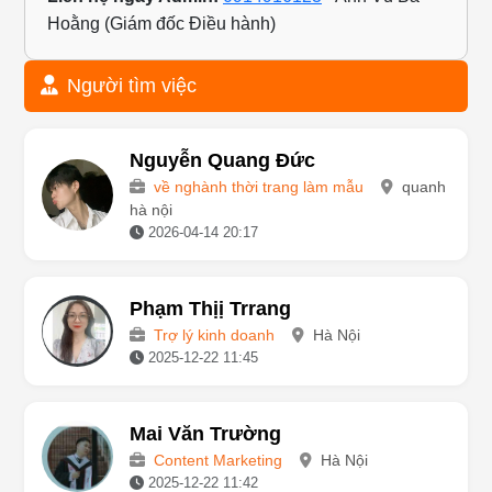
Liên hệ ngay Admin:
0914916123
- Anh Vũ Bá
Hoằng (Giám đốc Điều hành)
Người tìm việc
Nguyễn Quang Đức
về nghành thời trang làm mẫu
quanh
hà nội
2026-04-14 20:17
Phạm Thịị Trrang
Trợ lý kinh doanh
Hà Nội
2025-12-22 11:45
Mai Văn Trường
Content Marketing
Hà Nội