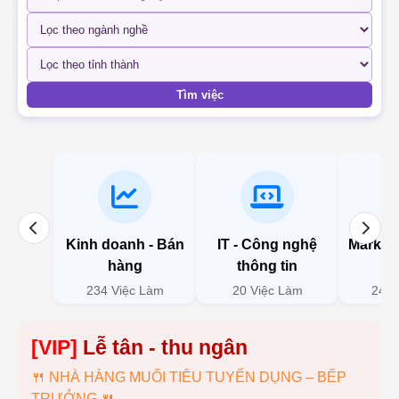
Tìm việc
Kinh doanh - Bán
IT - Công nghệ
Marketi
hàng
thông tin
234 Việc Làm
20 Việc Làm
246 
[VIP]
NHÀ HÀNG MUỐI TIÊU
TUYỂN DỤNG – BẾP TRƯỞNG