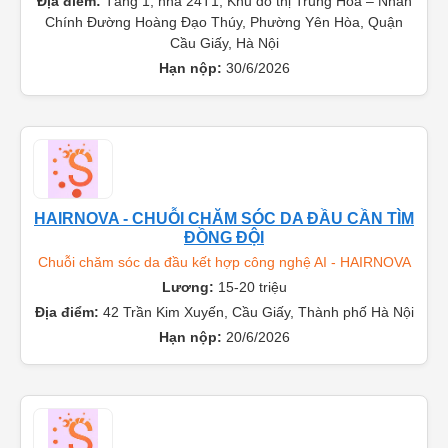
Lương:
10-15 triệu
Địa điểm:
Tầng 1, nhà 24T1, Khu đô thị Trung Hòa – Nhân
Chính Đường Hoàng Đạo Thúy, Phường Yên Hòa, Quận
Cầu Giấy, Hà Nội
Hạn nộp:
30/6/2026
HAIRNOVA - CHUỖI CHĂM SÓC DA ĐẦU CẦN TÌM
ĐỒNG ĐỘI
Chuỗi chăm sóc da đầu kết hợp công nghệ AI - HAIRNOVA
Lương:
15-20 triệu
Địa điểm:
42 Trần Kim Xuyến, Cầu Giấy, Thành phố Hà Nội
Hạn nộp:
20/6/2026