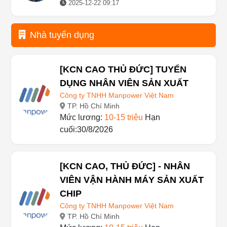
2025-12-22 09:17
Nhà tuyển dụng
[KCN CAO THỦ ĐỨC] TUYỂN
DỤNG NHÂN VIÊN SẢN XUẤT
Công ty TNHH Manpower Việt Nam
TP. Hồ Chí Minh
Mức lương:
10-15 triệu
Hạn
cuối:30/8/2026
[KCN CAO, THỦ ĐỨC] - NHÂN
VIÊN VẬN HÀNH MÁY SẢN XUẤT
CHIP
Công ty TNHH Manpower Việt Nam
TP. Hồ Chí Minh