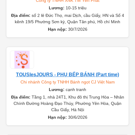
Công ty TNHH XNK TM Yên Phát
Lương:
10-15 triệu
Địa điểm:
số 2 lê Đức Thọ, mai Dịch, cầu Giấy, HN và Số 4
kênh 19/5 Phường Sơn kỳ, Quận Tân phú, Hồ chí Minh
Hạn nộp:
30/7/2026
TOUSlesJOURS - PHỤ BẾP BÁNH (Part time)
Chi nhánh Công ty TNHH Bánh ngọt CJ Việt Nam
Lương:
cạnh tranh
Địa điểm:
Tầng 1, nhà 24T1, Khu đô thị Trung Hòa – Nhân
Chính Đường Hoàng Đạo Thúy, Phường Yên Hòa, Quận
Cầu Giấy, Hà Nội
Hạn nộp:
30/6/2026