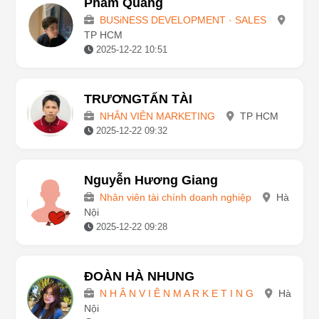
Pham Quang
BUSiNESS DEVELOPMENT · SALES
TP HCM
2025-12-22 10:51
TRƯƠNGTẤN TÀI
NHÂN VIÊN MARKETING
TP HCM
2025-12-22 09:32
Nguyễn Hương Giang
Nhân viên tài chính doanh nghiệp
Hà
Nội
2025-12-22 09:28
ĐOÀN HÀ NHUNG
N H Â N V I Ê N M A R K E T I N G
Hà
Nội