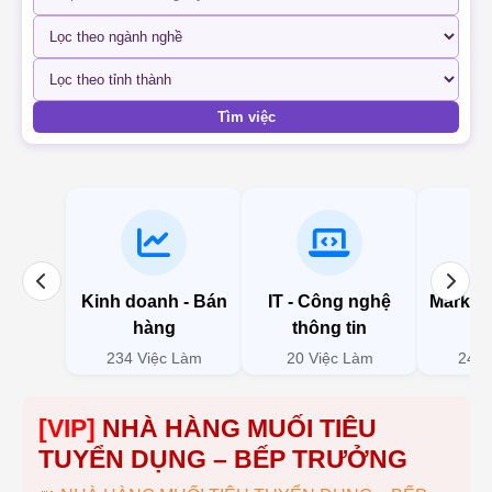
Tìm việc
Kinh doanh - Bán
IT - Công nghệ
Marketi
hàng
thông tin
234 Việc Làm
20 Việc Làm
246 
[VIP]
NHÀ HÀNG MUỐI TIÊU
TUYỂN DỤNG – BẾP TRƯỞNG