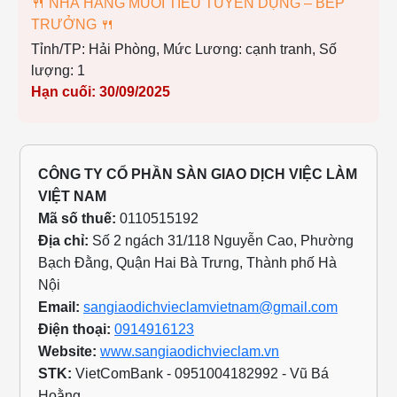
🍴 NHÀ HÀNG MUỐI TIÊU TUYỂN DỤNG – BẾP
TRƯỞNG 🍴
Tỉnh/TP: Hải Phòng,
Mức Lương: cạnh tranh,
Số
lượng: 1
Hạn cuối: 30/09/2025
CÔNG TY CỔ PHẦN SÀN GIAO DỊCH VIỆC LÀM
VIỆT NAM
Mã số thuế:
0110515192
Địa chỉ:
Số 2 ngách 31/118 Nguyễn Cao, Phường
Bạch Đằng, Quận Hai Bà Trưng, Thành phố Hà
Nội
Email:
sangiaodichvieclamvietnam@gmail.com
Điện thoại:
0914916123
Website:
www.sangiaodichvieclam.vn
STK:
VietComBank - 0951004182992 - Vũ Bá
Hoằng