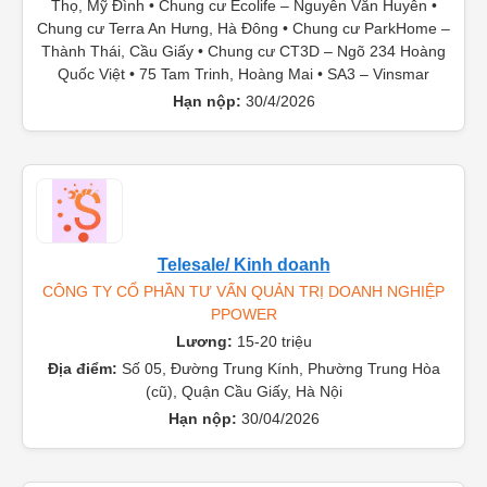
Thọ, Mỹ Đình • Chung cư Ecolife – Nguyễn Văn Huyên •
Chung cư Terra An Hưng, Hà Đông • Chung cư ParkHome –
Thành Thái, Cầu Giấy • Chung cư CT3D – Ngõ 234 Hoàng
Quốc Việt • 75 Tam Trinh, Hoàng Mai • SA3 – Vinsmar
Hạn nộp:
30/4/2026
Telesale/ Kinh doanh
CÔNG TY CỔ PHẦN TƯ VẤN QUẢN TRỊ DOANH NGHIỆP
PPOWER
Lương:
15-20 triệu
Địa điểm:
Số 05, Đường Trung Kính, Phường Trung Hòa
(cũ), Quận Cầu Giấy, Hà Nội
Hạn nộp:
30/04/2026