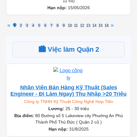
11 cũ)
Hạn nộp:
15/05/2026
«
»
1
2
3
4
5
6
7
8
9
10
11
12
13
14
15
16
🏙️ Việc làm Quận 2
Nhân Viên Bán Hàng Kỹ Thuật (Sales
Engineer - Đi Làm Ngay) Thu Nhập >20 Triệu
Công ty TNHH Kỹ Thuật Công Nghệ Hợp Tiến
Lương:
25 - 30 triệu
Địa điểm:
80 Đường số 5 Lakeview city Phường An Phú
Thành Phố Thủ Đức ( Quận 2 cũ )
Hạn nộp:
31/8/2025