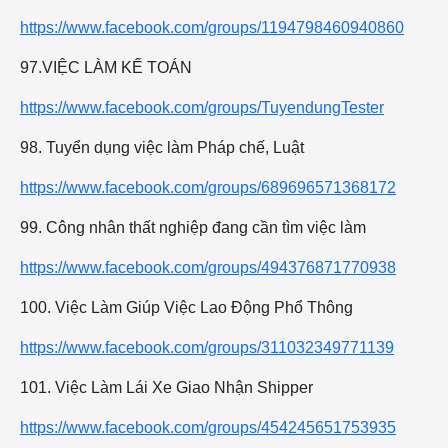
https://www.facebook.com/groups/1194798460940860
97.VIỆC LÀM KẾ TOÁN
https://www.facebook.com/groups/TuyendungTester
98. Tuyển dụng việc làm Pháp chế, Luật
https://www.facebook.com/groups/689696571368172
99. Công nhân thất nghiệp đang cần tìm việc làm
https://www.facebook.com/groups/494376871770938
100. Việc Làm Giúp Việc Lao Động Phổ Thông
https://www.facebook.com/groups/311032349771139
101. Việc Làm Lái Xe Giao Nhận Shipper
https://www.facebook.com/groups/454245651753935