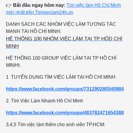
👉
Bắt đầu ngay hôm nay:
Tìm việc làm Hồ Chí Minh
mới nhất trên Timvieclam24h.vn
DANH SÁCH CÁC NHÓM VIỆC LÀM TƯƠNG TÁC
MẠNH TẠI HỒ CHÍ MINH:
HỆ THỐNG 100 NHÓM VIỆC LÀM TẠI TP HÔD CHÍ
MINH
HỆ THỐNG 100 GROUP VIỆC LÀM TẠI TP HỒ CHÍ
MINHI:
1 TUYỂN DỤNG TÌM VIỆC LÀM TẠI HỒ CHÍ MINH
https://www.facebook.com/groups/731290280540984
2. Tìm Việc Làm Nhanh Hồ Chí Minh
https://www.facebook.com/groups/483782471654388
3,4,5 Tìm việc làm thêm cho sinh viên TP.HCM: