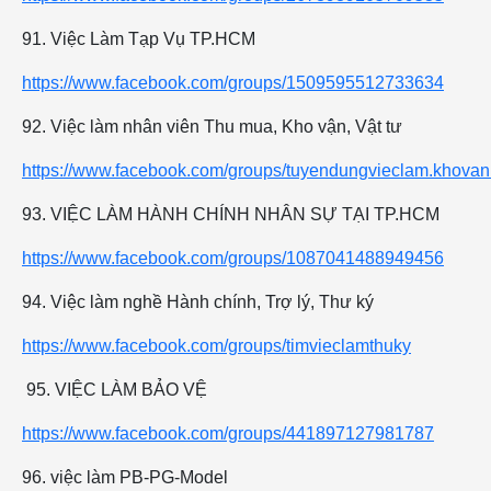
91. Việc Làm Tạp Vụ TP.HCM
https://www.facebook.com/groups/1509595512733634
92. Việc làm nhân viên Thu mua, Kho vận, Vật tư
https://www.facebook.com/groups/tuyendungvieclam.khovan.
93. VIỆC LÀM HÀNH CHÍNH NHÂN SỰ TẠI TP.HCM
https://www.facebook.com/groups/1087041488949456
94. Việc làm nghề Hành chính, Trợ lý, Thư ký
https://www.facebook.com/groups/timvieclamthuky
95. VIỆC LÀM BẢO VỆ
https://www.facebook.com/groups/441897127981787
96. việc làm PB-PG-Model