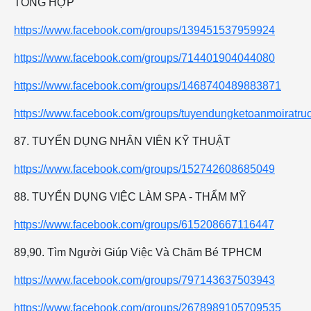
TỔNG HỢP
https://www.facebook.com/groups/139451537959924
https://www.facebook.com/groups/714401904044080
https://www.facebook.com/groups/1468740489883871
https://www.facebook.com/groups/tuyendungketoanmoiratru
87. TUYỂN DỤNG NHÂN VIÊN KỸ THUẬT
https://www.facebook.com/groups/152742608685049
88. TUYỂN DỤNG VIỆC LÀM SPA - THẨM MỸ
https://www.facebook.com/groups/615208667116447
89,90. Tìm Người Giúp Việc Và Chăm Bé TPHCM
https://www.facebook.com/groups/797143637503943
https://www.facebook.com/groups/2678989105709535