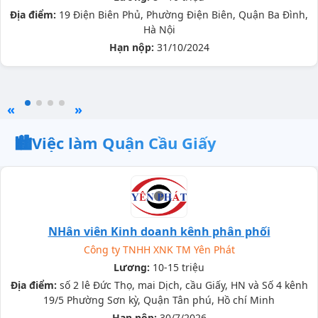
Địa điểm:
19 Điện Biên Phủ, Phường Điện Biên, Quận Ba Đình,
Hà Nội
Hạn nộp:
31/10/2024
«
»
🏙️
Việc làm Quận Cầu Giấy
NHân viên Kinh doanh kênh phân phối
Công ty TNHH XNK TM Yên Phát
Lương:
10-15 triệu
Địa điểm:
số 2 lê Đức Thọ, mai Dịch, cầu Giấy, HN và Số 4 kênh
19/5 Phường Sơn kỳ, Quận Tân phú, Hồ chí Minh
Hạn nộp:
30/7/2026