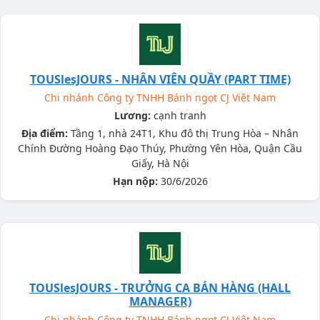
TOUSlesJOURS - NHÂN VIÊN QUẦY (PART TIME)
Chi nhánh Công ty TNHH Bánh ngọt CJ Việt Nam
Lương:
cạnh tranh
Địa điểm:
Tầng 1, nhà 24T1, Khu đô thị Trung Hòa – Nhân
Chính Đường Hoàng Đạo Thúy, Phường Yên Hòa, Quận Cầu
Giấy, Hà Nội
Hạn nộp:
30/6/2026
TOUSlesJOURS - TRƯỞNG CA BÁN HÀNG (HALL
MANAGER)
Chi nhánh Công ty TNHH Bánh ngọt CJ Việt Nam