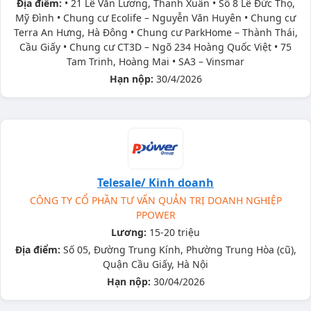
Địa điểm:
• 21 Lê Văn Lương, Thanh Xuân • Số 8 Lê Đức Thọ,
Mỹ Đình • Chung cư Ecolife – Nguyễn Văn Huyên • Chung cư
Terra An Hưng, Hà Đông • Chung cư ParkHome – Thành Thái,
Cầu Giấy • Chung cư CT3D – Ngõ 234 Hoàng Quốc Việt • 75
Tam Trinh, Hoàng Mai • SA3 – Vinsmar
Hạn nộp:
30/4/2026
Telesale/ Kinh doanh
CÔNG TY CỔ PHẦN TƯ VẤN QUẢN TRỊ DOANH NGHIỆP
PPOWER
Lương:
15-20 triệu
Địa điểm:
Số 05, Đường Trung Kính, Phường Trung Hòa (cũ),
Quận Cầu Giấy, Hà Nội
Hạn nộp:
30/04/2026