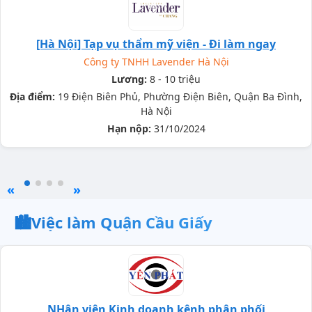
[Hà Nội] Tạp vụ thẩm mỹ viện - Đi làm ngay
Công ty TNHH Lavender Hà Nội
Lương:
8 - 10 triệu
Địa điểm:
19 Điện Biên Phủ, Phường Điện Biên, Quận Ba Đình,
Hà Nội
Hạn nộp:
31/10/2024
«
»
🏙️
Việc làm Quận Cầu Giấy
NHân viên Kinh doanh kênh phân phối