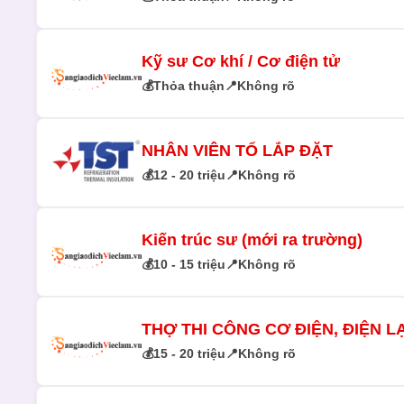
Kỹ sư Cơ khí / Cơ điện tử
💰
Thỏa thuận
📍
Không rõ
NHÂN VIÊN TỔ LẮP ĐẶT
💰
12 - 20 triệu
📍
Không rõ
Kiến trúc sư (mới ra trường)
💰
10 - 15 triệu
📍
Không rõ
THỢ THI CÔNG CƠ ĐIỆN, ĐIỆN L
💰
15 - 20 triệu
📍
Không rõ