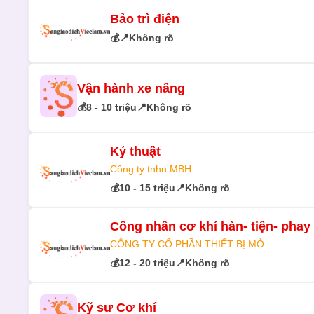
Bảo trì điện
💰
📍
Không rõ
Vận hành xe nâng
💰
8 - 10 triệu
📍
Không rõ
Kỷ thuật
Công ty tnhn MBH
💰
10 - 15 triệu
📍
Không rõ
Công nhân cơ khí hàn- tiện- phay
CÔNG TY CỔ PHẦN THIẾT BỊ MỎ
💰
12 - 20 triệu
📍
Không rõ
Kỹ sư Cơ khí