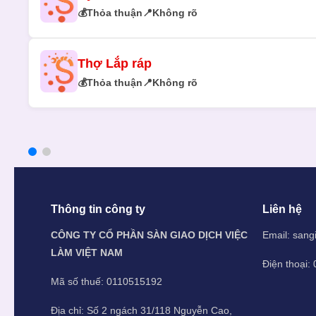
💰
Thỏa thuận
📍
Không rõ
Thợ Lắp ráp
💰
Thỏa thuận
📍
Không rõ
Thông tin công ty
Liên hệ
CÔNG TY CỔ PHẦN SÀN GIAO DỊCH VIỆC
Email:
sang
LÀM VIỆT NAM
Điện thoại:
Mã số thuế: 0110515192
Địa chỉ: Số 2 ngách 31/118 Nguyễn Cao,