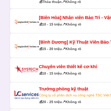
💰
Thỏa thuận
📍
Không rõ
[Biên Hòa] Nhân viên Bảo Trì - V
💰
10 - 15 triệu
📍
Không rõ
[Bình Dương] Kỹ Thuật Viên Bảo T
💰
15 - 20 triệu
📍
Không rõ
Chuyên viên thiết kế cơ khí
💰
10 - 15 triệu
📍
Không rõ
Trưởng phòng kỹ thuật
Công ty cổ phần dịch vụ công nghệ TSC Việt
💰
20 - 25 triệu
📍
Không rõ