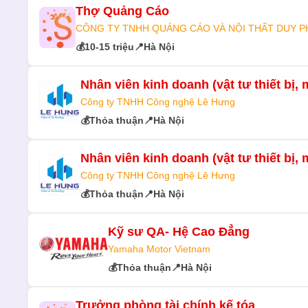
Thợ Quảng Cáo
CÔNG TY TNHH QUẢNG CÁO VÀ NỘI THẤT DUY 
💰
10-15 triệu
📍
Hà Nội
Nhân viên kinh doanh (vật tư thiết bị,
Công ty TNHH Công nghệ Lê Hưng
💰
Thỏa thuận
📍
Hà Nội
Nhân viên kinh doanh (vật tư thiết bị,
Công ty TNHH Công nghệ Lê Hưng
💰
Thỏa thuận
📍
Hà Nội
Kỹ sư QA- Hệ Cao Đẳng
Yamaha Motor Vietnam
💰
Thỏa thuận
📍
Hà Nội
Trưởng phòng tài chính kế tóa