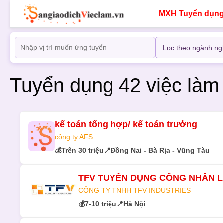
MXH Tuyển dụn
Tuyển dụng 42 việc là
kế toán tổng hợp/ kế toán trưởng
công ty AFS
💰
Trên 30 triệu
📍
Đồng Nai - Bà Rịa - Vũng Tàu
TFV TUYỂN DỤNG CÔNG NHÂN L
CÔNG TY TNHH TFV INDUSTRIES
💰
7-10 triệu
📍
Hà Nội