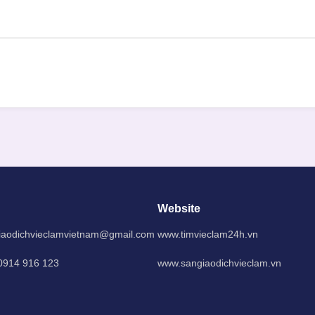
Website
iaodichvieclamvietnam@gmail.com
www.timvieclam24h.vn
 0914 916 123
www.sangiaodichvieclam.vn