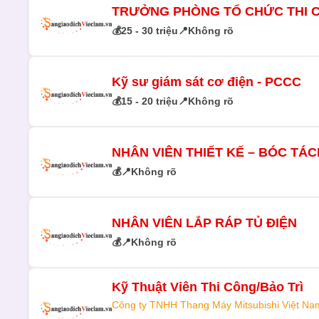
TRƯỞNG PHÒNG TỔ CHỨC THI 
💰
25 - 30 triệu
📍
Không rõ
Kỹ sư giám sát cơ điện - PCCC
💰
15 - 20 triệu
📍
Không rõ
NHÂN VIÊN THIẾT KẾ – BÓC TÁC
💰
📍
Không rõ
NHÂN VIÊN LẮP RÁP TỦ ĐIỆN
💰
📍
Không rõ
Kỹ Thuật Viên Thi Công/Bảo Trì
Công ty TNHH Thang Máy Mitsubishi Việt Na