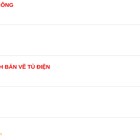
CÔNG
H BẢN VẼ TỦ ĐIỆN
m