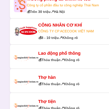
Công ty cổ phần đầu tư công nghiệp Thái Nam
💰
Trên 30 triệu
📍
Hà Nội
CÔNG NHÂN CƠ KHÍ
CÔNG TY CP ACECOOK VIỆT NAM
💰
8 - 10 triệu
📍
Không rõ
Lao động phổ thông
💰
Thỏa thuận
📍
Không rõ
Thợ hàn
💰
Thỏa thuận
📍
Không rõ
Thợ tiện
💰
Thỏa thuận
📍
Không rõ